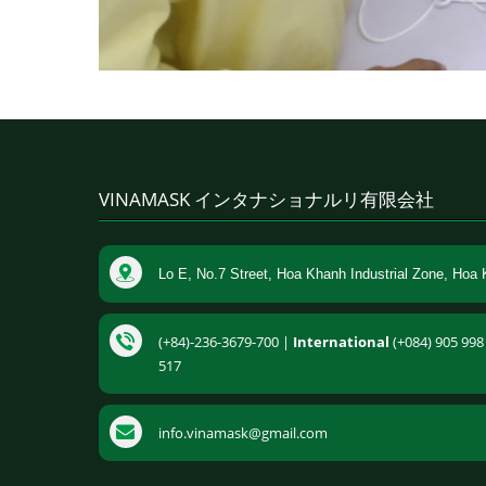
VINAMASK インタナショナルリ有限会社
Lo E, No.7 Street, Hoa Khanh Industrial Zone, Hoa 
(+84)-236-3679-700 |
International
(+084) 905 998 
517
info.vinamask@gmail.com