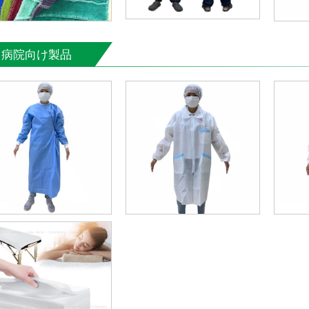
病院向け製品
đ
đ
đ