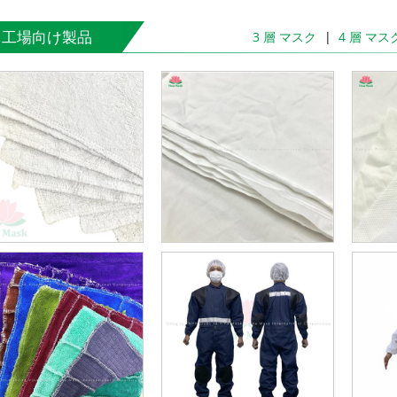
工場向け製品
3 層 マスク
4 層 マス
đ
đ
đ
đ