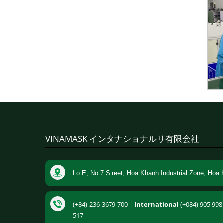
VINAMASK インタナショナルリ有限会社
Lo E, No.7 Street, Hoa Khanh Industrial Zone, Hoa 
(+84)-236-3679-700 |
International
(+084) 905 998 
517