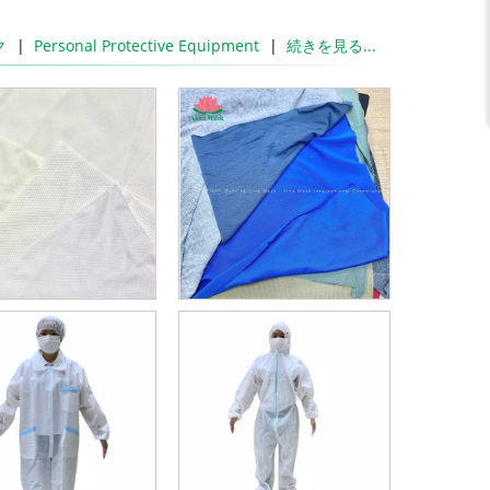
ク
Personal Protective Equipment
続きを見る...
đ
đ
đ
đ