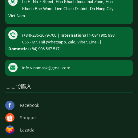
Lo E, No.7 Street, Hoa Khanh Industrial Zone, Hoa
Khanh Bac Ward, Lien Chieu District, Da Nang City,
Viet Nam
(+84)-236-3679-700 |
International
(+084) 905 998
055 - Mr. Hải (Whatsapp, Zalo, Viber, Line ) |
Domestic
(+84) 906 567 517
info.vinamask@gmail.com
ここで購入
Facebook
Shoppe
Lazada