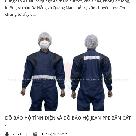
Cung cấp Vải lau công nghiệp thấm hút tốt, khổ từ a4, không đổ lông,
không ra màu Đà Nẵng và Quảng Nam, hỗ trợ vận chuyển, hóa đơn
chứng từ đầy đ...
ĐỒ BẢO HỘ TĨNH ĐIỆN VÀ ĐỒ BẢO HỘ JEAN PPE BẮN CÁT
...
user1
|
Thứ tư, 16/07/25