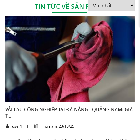
TIN TỨC VỀ SẢN PHẨM
VẢI LAU CÔNG NGHIỆP TẠI ĐÀ NẴNG - QUẢNG NAM: GIÁ
T...
user1
|
Thứ năm, 23/10/25