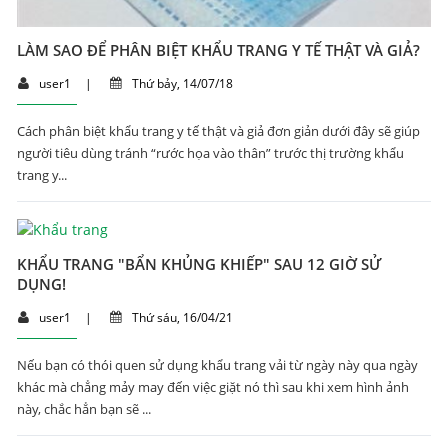
LÀM SAO ĐỂ PHÂN BIỆT KHẨU TRANG Y TẾ THẬT VÀ GIẢ?
user1
|
Thứ bảy, 14/07/18
Cách phân biệt khẩu trang y tế thật và giả đơn giản dưới đây sẽ giúp
người tiêu dùng tránh “rước họa vào thân” trước thị trường khẩu
trang y...
KHẨU TRANG "BẨN KHỦNG KHIẾP" SAU 12 GIỜ SỬ
DỤNG!
user1
|
Thứ sáu, 16/04/21
Nếu bạn có thói quen sử dụng khẩu trang vải từ ngày này qua ngày
khác mà chẳng mảy may đến việc giặt nó thì sau khi xem hình ảnh
này, chắc hẳn bạn sẽ ...