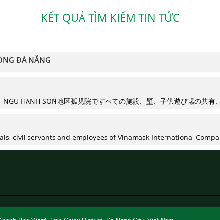
KẾT QUẢ TÌM KIẾM TIN TỨC
VỌNG ĐÀ NẴNG
者が、NGU HANH SON地区孤児院ですべての施設、壁、子供遊び場の
ials, civil servants and employees of Vinamask International Compan