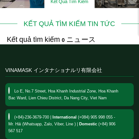
Kết Quả Tìm Kiếm
KẾT QUẢ TÌM KIẾM TIN TỨC
Kết quả tìm kiếm
ニュース
0
VINAMASK インタナショナルリ有限会社
Lo E, No.7 Street, Hoa Khanh Industrial Zone, Hoa Khanh
Bac Ward, Lien Chieu District, Da Nang City, Viet Nam
(+84)-236-3679-700 |
International
(+084) 905 998 055 -
Mr. Hải (Whatsapp, Zalo, Viber, Line ) |
Domestic
(+84) 906
567 517