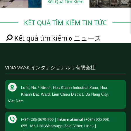
Kết Quả Tìm Kiếm
KẾT QUẢ TÌM KIẾM TIN TỨC
Kết quả tìm kiếm
ニュース
0
VINAMASK インタナショナルリ有限会社
Lo E, No.7 Street, Hoa Khanh Industrial Zone, Hoa
Khanh Bac Ward, Lien Chieu District, Da Nang City,
Viet Nam
(+84)-236-3679-700 |
International
(+084) 905 998
055 - Mr. Hải (Whatsapp, Zalo, Viber, Line ) |