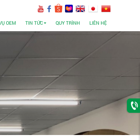
 VỤ OEM
TIN TỨC
QUY TRÌNH
LIÊN HỆ