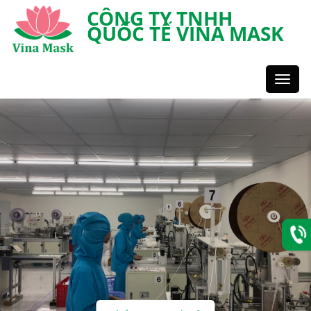
CÔNG TY TNHH
QUỐC TẾ VINA MASK
Toggl
Styles