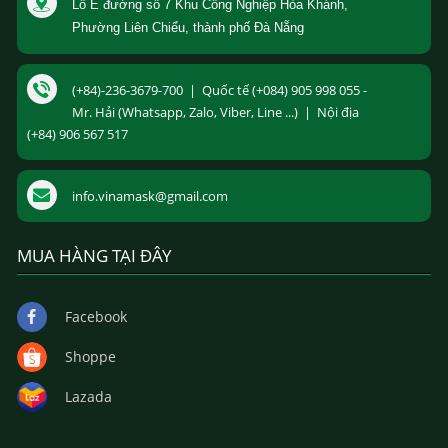
Lô E đường số 7 Khu Công Nghiệp Hòa Khánh,
Phường Liên Chiểu, thành phố Đà Nẵng
(+84)-236-3679-700 | Quốc tế (+084) 905 998 055 -
Mr. Hải (Whatsapp, Zalo, Viber, Line ...) | Nội địa
(+84) 906 567 517
info.vinamask@gmail.com
MUA HÀNG TẠI ĐÂY
Facebook
Shoppe
Lazada