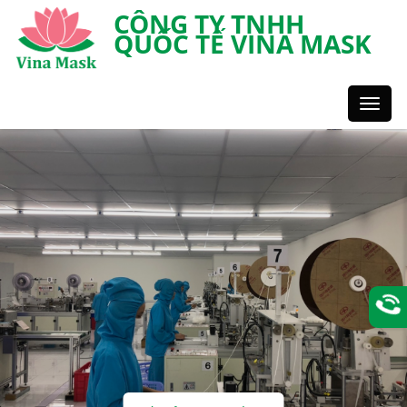
CÔNG TY TNHH
QUỐC TẾ VINA MASK
Toggl
Styles